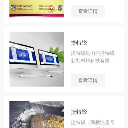
量、优质的服务以及
查看详情
良好的市场口碑，成
功斩获“截齿行业315
消费者满意品牌”荣誉
称号。这一殊荣不仅
捷特锐
是对捷特锐公司多年
来深耕截齿领域、坚
捷特锐是山西捷特锐
持创新发展的充分肯
新型材料科技有限公
定，更是对其品牌影
司旗下的一家专注于
响力和市场竞争力的
矿用截齿金属材料的
查看详情
高度认可。
网站，捷特锐是一家
专注于新材料、新技
术研发与应用的科技
创新型企业
捷特锐
捷特锐（商标注册号