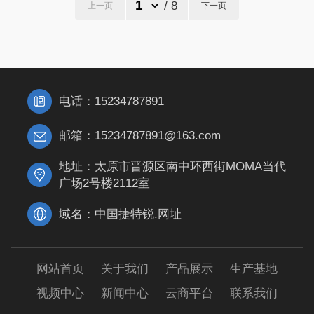
/ 8
上一页
下一页
平台。平台致力于推
广和传承太原地区具
有特色的各类产品与
服务，帮助太原及周
边地区人民，进行产
电话：15234787891
品销售，让各地的消
费者在家门口，让各
邮箱：15234787891@163.com
地的消费者在家门
口，就能品味到古老
地址：太原市晋源区南中环西街MOMA当代
山西的风情。
广场2号楼2112室
域名：中国捷特锐.网址
网站首页
关于我们
产品展示
生产基地
视频中心
新闻中心
云商平台
联系我们