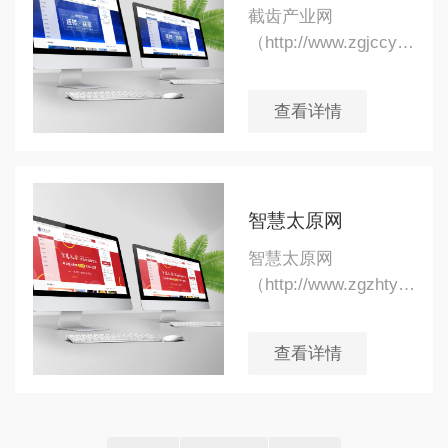
截齿产业网
（http://www.zgjccy.cn/）
是山西捷特锐新型材
料科技有限公司基于
查看详情
互联网打造的线上销
售平台，旨在链接截
齿产业上下游产业，
整合掘进行业产品资
智慧太原网
源，并同步发布产业
相关资讯，为产业发
智慧太原网
展提供一个一站式的
（http://www.zgzhtyw.cn/
便捷交流平台。
是山西捷特锐新型材
料科技有限公司，，
查看详情
基于互联网技术，为
广大消费者，提供了
一个丰富多样的商品
与服务的展示与交易