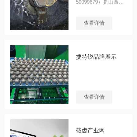
59099679）是山西捷
特锐新型材料科技有
限公司旗下的矿用截
查看详情
齿金属材料品牌。捷
特锐是一家专注于新
材料、新技术研发与
应用的科技创新型企
捷特锐品牌展示
业
查看详情
截齿产业网