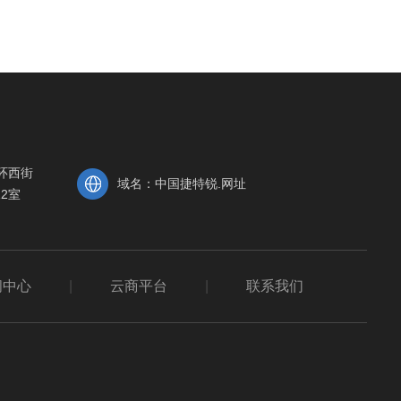
环西街
域名：中国捷特锐.网址
12室
闻中心
|
云商平台
|
联系我们